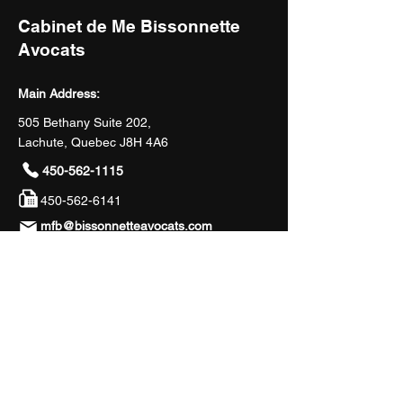
Cabinet de Me Bissonnette
Avocats
Main Address:
505 Bethany Suite 202,
Lachute, Quebec J8H 4A6
450-562-1115
450-562-6141
mfb@bissonnetteavocats.com
Hours of Operation
Monday to Thursday: 8:30 A.M. to 12:00
P.M. and 1:00 P.M. to 4:30 P.M.
Friday by appointment